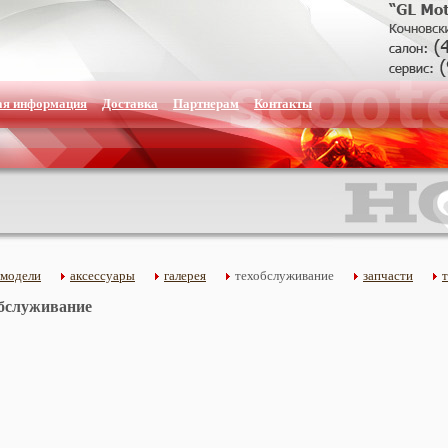
ая информация
Доставка
Партнерам
Контакты
 модели
аксессуары
галерея
техобслуживание
запчасти
бслуживание