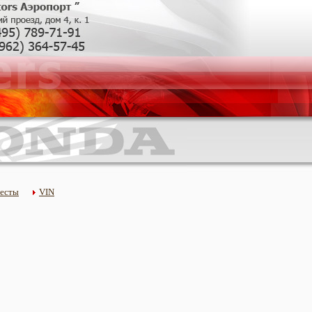
тесты
VIN