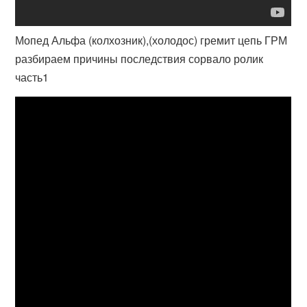
Мопед Альфа (колхозник),(холодос) гремит цепь ГРМ
разбираем причины последствия сорвало ролик
часть1