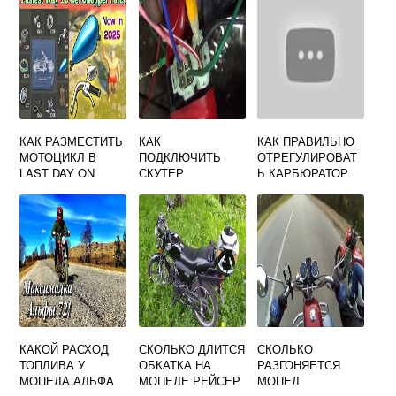
МУРАВЕЙ
КАК РАЗМЕСТИТЬ
КАК
КАК ПРАВИЛЬНО
МОТОЦИКЛ В
ПОДКЛЮЧИТЬ
ОТРЕГУЛИРОВАТ
LAST DAY ON
СКУТЕР
Ь КАРБЮРАТОР
EARTH
НАПРЯМУЮ
НА МОПЕДЕ 125
КУБОВ
КАКОЙ РАСХОД
СКОЛЬКО ДЛИТСЯ
СКОЛЬКО
ТОПЛИВА У
ОБКАТКА НА
РАЗГОНЯЕТСЯ
МОПЕДА АЛЬФА
МОПЕДЕ РЕЙСЕР
МОПЕД