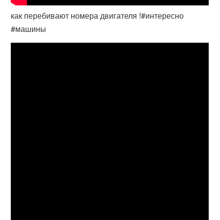
как перебивают номера двигателя !#интересно
#машины