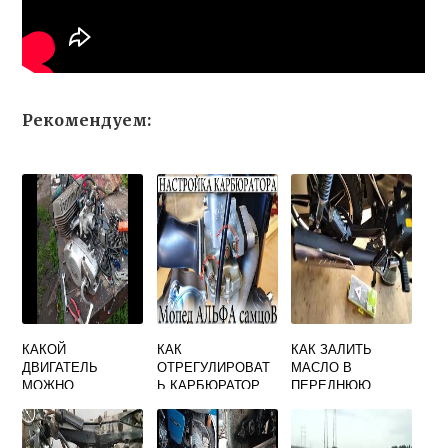
Рекомендуем:
КАКОЙ
КАК
КАК ЗАЛИТЬ
ДВИГАТЕЛЬ
ОТРЕГУЛИРОВАТ
МАСЛО В
МОЖНО
Ь КАРБЮРАТОР
ПЕРЕДНЮЮ
ПОСТАВИТЬ НА
НА МОПЕДЕ
ВИЛКУ МОПЕДА
МОТОЦИКЛ ИЖ
РЕЙСЕР 110
ДЕЛЬТА
КУБОВ