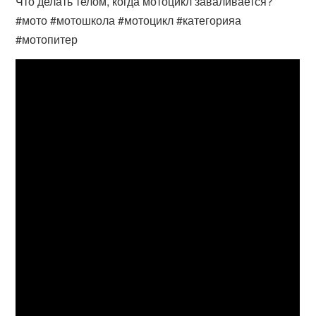
Что делать телом, когда мотоцикл заваливается?
#мото #мотошкола #мотоцикл #категорияа
#мотопитер