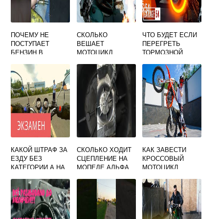
ПОЧЕМУ НЕ
СКОЛЬКО
ЧТО БУДЕТ ЕСЛИ
ПОСТУПАЕТ
ВЕШАЕТ
ПЕРЕГРЕТЬ
БЕНЗИН В
МОТОЦИКЛ
ТОРМОЗНОЙ
КАМЕРУ
ДНЕПР
ДИСК НА
СГОРАНИЯ НА
МОТОЦИКЛЕ
МОТОЦИКЛЕ
УРАЛ
КАКОЙ ШТРАФ ЗА
СКОЛЬКО ХОДИТ
КАК ЗАВЕСТИ
ЕЗДУ БЕЗ
СЦЕПЛЕНИЕ НА
КРОССОВЫЙ
КАТЕГОРИИ А НА
МОПЕДЕ АЛЬФА
МОТОЦИКЛ
МОТОЦИКЛЕ