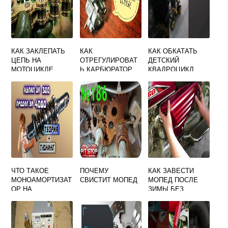
КАК ЗАКЛЕПАТЬ
КАК
КАК ОБКАТАТЬ
ЦЕПЬ НА
ОТРЕГУЛИРОВАТ
ДЕТСКИЙ
МОТОЦИКЛЕ
Ь КАРБЮРАТОР
КВАДРОЦИКЛ
СВОИМИ РУКАМИ
НА МОПЕДЕ
ПРАВИЛЬНО
ВИДЕО
РЕЙСЕР 110
КУБОВ
ЧТО ТАКОЕ
ПОЧЕМУ
КАК ЗАВЕСТИ
МОНОАМОРТИЗАТ
СВИСТИТ МОПЕД
МОПЕД ПОСЛЕ
ОР НА
ЗИМЫ БЕЗ
МОТОЦИКЛЕ
АККУМУЛЯТОРА