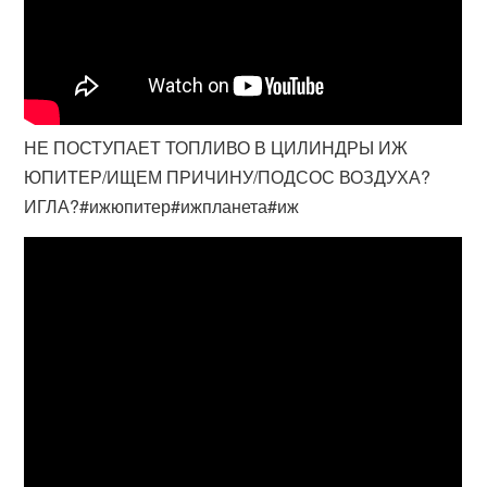
НЕ ПОСТУПАЕТ ТОПЛИВО В ЦИЛИНДРЫ ИЖ
ЮПИТЕР/ИЩЕМ ПРИЧИНУ/ПОДСОС ВОЗДУХА?
ИГЛА?#ижюпитер#ижпланета#иж