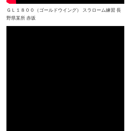
ＧＬ１８００（ゴールドウイング） スラローム練習 長
野県某所 赤坂