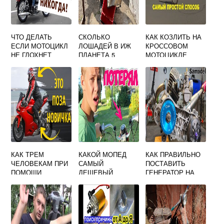
ЧТО ДЕЛАТЬ
СКОЛЬКО
КАК КОЗЛИТЬ НА
ЕСЛИ МОТОЦИКЛ
ЛОШАДЕЙ В ИЖ
КРОССОВОМ
НЕ ГЛОХНЕТ
ПЛАНЕТА 5
МОТОЦИКЛЕ
ОДНОЦИЛИНДРО
ВЫЙ МОТОЦИКЛ
КАК ТРЕМ
КАКОЙ МОПЕД
КАК ПРАВИЛЬНО
ЧЕЛОВЕКАМ ПРИ
САМЫЙ
ПОСТАВИТЬ
ПОМОЩИ
ДЕШЕВЫЙ
ГЕНЕРАТОР НА
ДВУХМЕСТНОГО
СКУТЕР 150
МОТОЦИКЛА
КУБОВ
ПРЕОДОЛЕТЬ
РАССТОЯНИЕ 60
КМ ЗА 3 ЧАСА