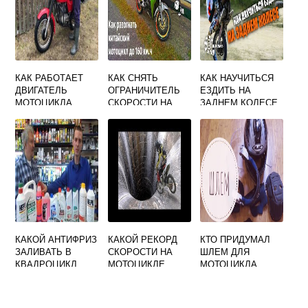
КАК РАБОТАЕТ
КАК СНЯТЬ
КАК НАУЧИТЬСЯ
ДВИГАТЕЛЬ
ОГРАНИЧИТЕЛЬ
ЕЗДИТЬ НА
МОТОЦИКЛА
СКОРОСТИ НА
ЗАДНЕМ КОЛЕСЕ
СОВА
МОТОЦИКЛЕ
МОТОЦИКЛА
RACER 250
КАКОЙ АНТИФРИЗ
КАКОЙ РЕКОРД
КТО ПРИДУМАЛ
ЗАЛИВАТЬ В
СКОРОСТИ НА
ШЛЕМ ДЛЯ
КВАДРОЦИКЛ
МОТОЦИКЛЕ
МОТОЦИКЛА