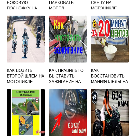
БОКОВУЮ
ПАРКОВАТЬ
СВЕЧУ НА
ПОДНОЖКУ НА
МОПЕД
МОТОЦИКЛЕ
МОТОЦИКЛ ИЖ
ПЛАНЕТА 5
КАК ВОЗИТЬ
КАК ПРАВИЛЬНО
КАК
ВТОРОЙ ШЛЕМ НА
ВЫСТАВИТЬ
ВОССТАНОВИТЬ
МОТОЦИКЛЕ
ЗАЖИГАНИЕ НА
МАНИФОЛЬДЫ НА
МОПЕДЕ
МОТОЦИКЛЕ
КАРПАТЫ