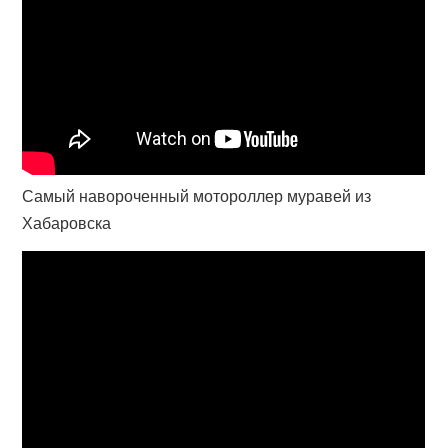
Самый навороченный мотороллер муравей из
Хабаровска