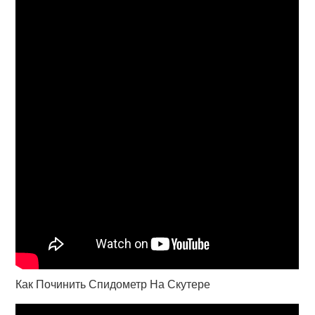
Как Починить Спидометр На Скутере