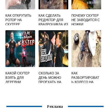
КАК ОТКРУТИТЬ
КАК СДЕЛАТЬ
ПОЧЕМУ СКУТЕР
РОТОР НА
РЕДУКТОР ДЛЯ
НЕ ЗАВОДИТСЯ С
СКУТЕРЕ
КВАДРОЦИКЛА ИЗ
НОЖКИ
ВАЗОВСКОГО
МОСТА
КАКОЙ СКУТЕР
СКОЛЬКО ЗА
КАК
ВЗЯТЬ ДЛЯ
ДЕНЬ МОЖНО
РАЗБОРТИРОВАТ
ДЕРЕВНИ
ПРОЕХАТЬ НА
Ь КОЛЕСО НА
МОТОЦИКЛЕ
СКУТЕРЕ
СВОИМИ РУКАМИ
ВИДЕО
Реклама