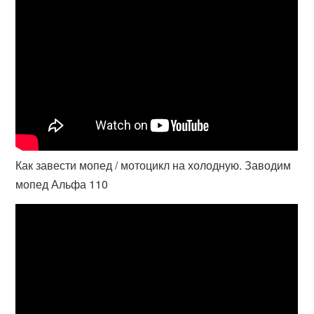
Как завести мопед / мотоцикл на холодную. Заводим
мопед Альфа 110