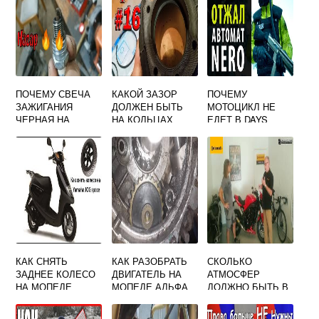
ПОЧЕМУ СВЕЧА
КАКОЙ ЗАЗОР
ПОЧЕМУ
ЗАЖИГАНИЯ
ДОЛЖЕН БЫТЬ
МОТОЦИКЛ НЕ
ЧЕРНАЯ НА
НА КОЛЬЦАХ
ЕДЕТ В DAYS
МОТОЦИКЛЕ ИЖ
МОТОЦИКЛА
GONE
ПЛАНЕТА 5
УРАЛ
КАК СНЯТЬ
КАК РАЗОБРАТЬ
СКОЛЬКО
ЗАДНЕЕ КОЛЕСО
ДВИГАТЕЛЬ НА
АТМОСФЕР
НА МОПЕДЕ
МОПЕДЕ АЛЬФА
ДОЛЖНО БЫТЬ В
ЯМАХА ДЖОГ
ШИНАХ
МОТОЦИКЛА