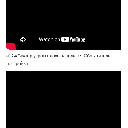
✅🚴#Cкутер,утром плохо заводится.Обогатитель
настройка