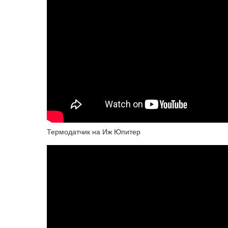
Термодатчик на Иж Юпитер