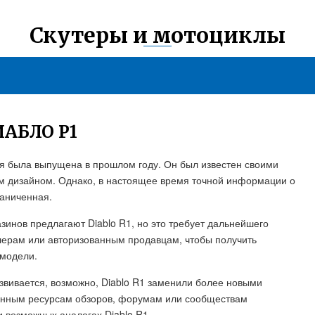
Скутеры и мотоциклы
АБЛО Р1
ая была выпущена в прошлом году. Он был известен своими
м дизайном. Однако, в настоящее время точной информации о
раниченная.
зинов предлагают Diablo R1, но это требует дальнейшего
лерам или авторизованным продавцам, чтобы получить
модели.
азвивается, возможно, Diablo R1 заменили более новыми
анным ресурсам обзоров, форумам или сообществам
и возможных аналогах Diablo R1.