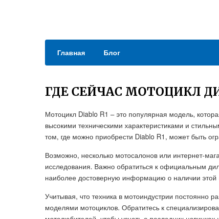
Главная
Блог
ГДЕ СЕЙЧАС МОТОЦИКЛ ДИ
Мотоцикл Diablo R1 – это популярная модель, котор
высокими техническими характеристиками и стильны
том, где можно приобрести Diablo R1, может быть ог
Возможно, несколько мотосалонов или интернет-мага
исследования. Важно обратиться к официальным ди
наиболее достоверную информацию о наличии этой 
Учитывая, что техника в мотоиндустрии постоянно р
моделями мотоциклов. Обратитесь к специализиров
мотолюбителей, чтобы узнать о последних новинках 