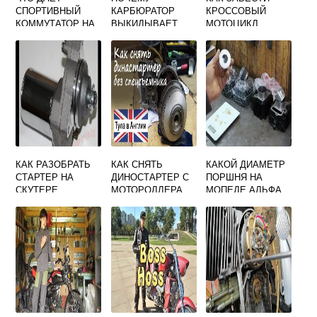
СПОРТИВНЫЙ
КАРБЮРАТОР
КРОССОВЫЙ
КОММУТАТОР НА
ВЫКИДЫВАЕТ
МОТОЦИКЛ
СКУТЕР
БЕНЗИН В
ВОЗДУХАН НА
СКУТЕРЕ
КАК РАЗОБРАТЬ
КАК СНЯТЬ
КАКОЙ ДИАМЕТР
СТАРТЕР НА
ДИНОСТАРТЕР С
ПОРШНЯ НА
СКУТЕРЕ
МОТОРОЛЛЕРА
МОПЕДЕ АЛЬФА
МУРАВЕЙ БЕЗ
125 КУБОВ
СЪЕМНИКА