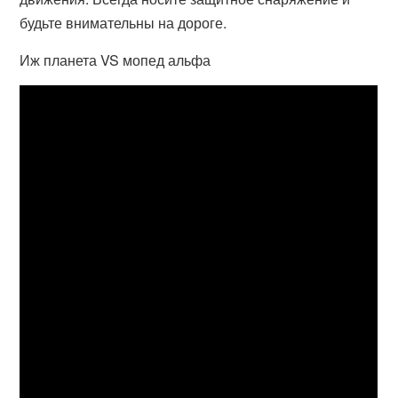
будьте внимательны на дороге.
Иж планета VS мопед альфа